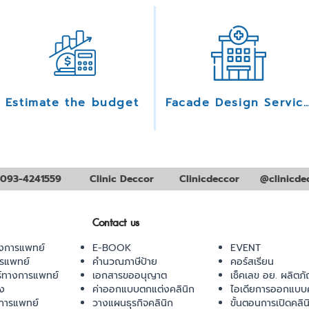
Estimate the budget
Facade Design Serv
093-4241559
Clinic Deccor
Clinicdeccor
@clinicde
Contact us
งการแพทย์
E-BOOK
EVENT
ารแพทย์
คำนวณภาษีป้าย
คอร์สเรียน
ร์ทางการแพทย์
เอกสารขออนุญาต
เช็คเลข อย. ผลิตภั
ยง
ค่าออกแบบตกแต่งคลินิก
ไอเดียการออกแบบค
การแพทย์
วางแผนธุรกิจคลินิก
ขั้นตอนการเปิดคลิน