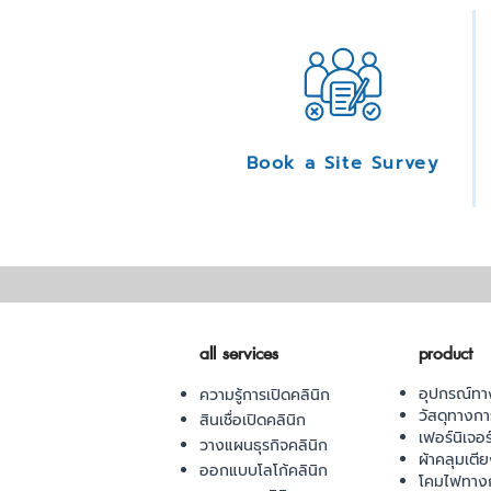
Book a Site Survey
all services
product
อุปกรณ์ทา
ความรู้การเปิดคลินิก
วัสดุทางก
สินเชื่อเปิดคลินิก
เฟอร์นิเจอ
วางแผนธุรกิจคลินิก
ผ้าคลุมเตี
ออกแบบโลโก้คลินิก
โคมไฟทาง