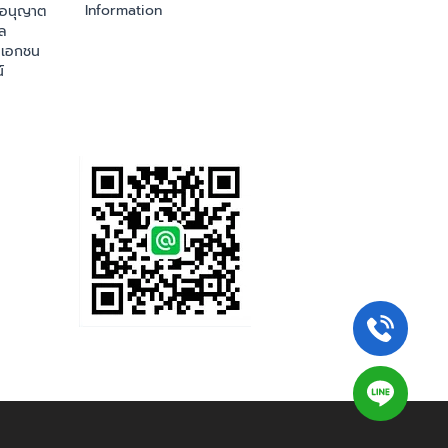
Information
ออนุญาต
ล
เอกชน
์