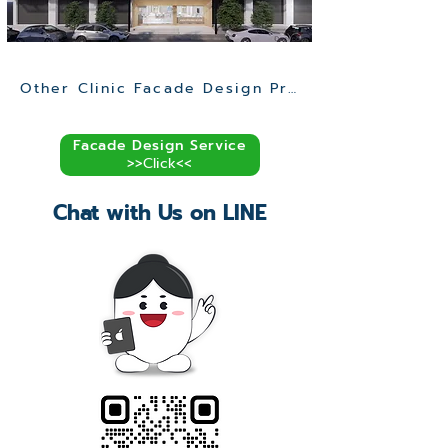
Other Clinic Facade Design Projects >>
Facade Design Service
>>Click<<
Chat with Us on LINE