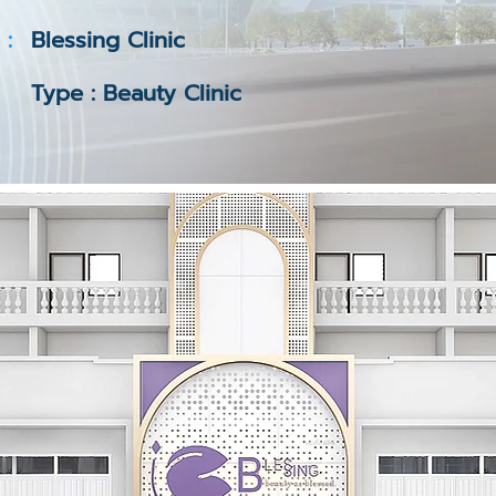
 :
Blessing Clinic
Type : Beauty Clinic