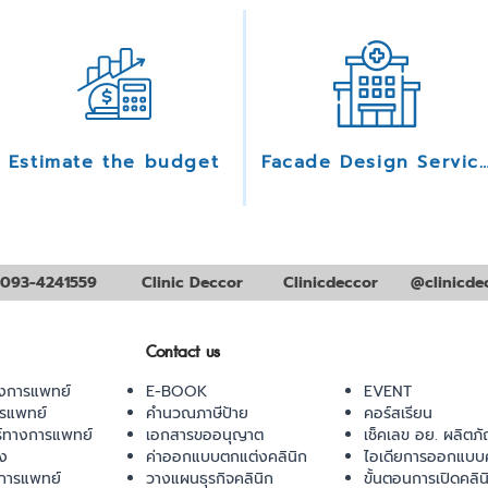
Estimate the budget
Facade Design Serv
093-4241559
Clinic Deccor
Clinicdeccor
@clinicde
Contact us
งการแพทย์
E-BOOK
EVENT
ารแพทย์
คำนวณภาษีป้าย
คอร์สเรียน
ร์ทางการแพทย์
เอกสารขออนุญาต
เช็คเลข อย. ผลิตภั
ยง
ค่าออกแบบตกแต่งคลินิก
ไอเดียการออกแบบค
การแพทย์
วางแผนธุรกิจคลินิก
ขั้นตอนการเปิดคลิน