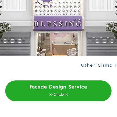
Facade Design Service
>>Click<<