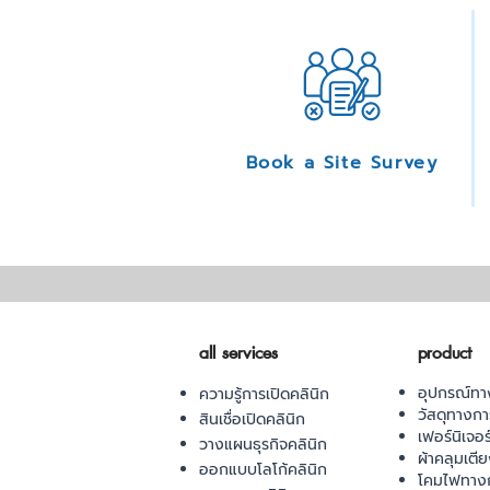
Book a Site Survey
all services
product
อุปกรณ์ทา
ความรู้การเปิดคลินิก
วัสดุทางก
สินเชื่อเปิดคลินิก
เฟอร์นิเจอ
วางแผนธุรกิจคลินิก
ผ้าคลุมเตี
ออกแบบโลโก้คลินิก
โคมไฟทาง