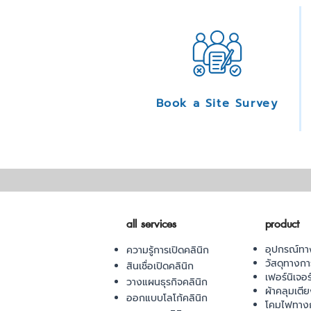
Book a Site Survey
all services
product
อุปกรณ์ทา
ความรู้การเปิดคลินิก
วัสดุทางก
สินเชื่อเปิดคลินิก
เฟอร์นิเจอ
วางแผนธุรกิจคลินิก
ผ้าคลุมเตี
ออกแบบโลโก้คลินิก
โคมไฟทาง