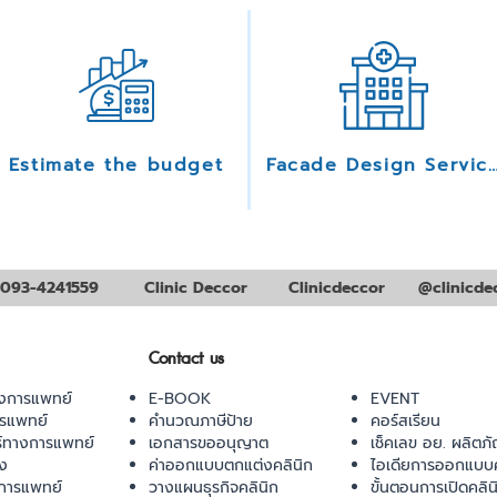
Estimate the budget
Facade Design Serv
093-4241559
Clinic Deccor
Clinicdeccor
@clinicde
Contact us
งการแพทย์
E-BOOK
EVENT
ารแพทย์
คำนวณภาษีป้าย
คอร์สเรียน
ร์ทางการแพทย์
เอกสารขออนุญาต
เช็คเลข อย. ผลิตภั
ยง
ค่าออกแบบตกแต่งคลินิก
ไอเดียการออกแบบค
การแพทย์
วางแผนธุรกิจคลินิก
ขั้นตอนการเปิดคลิน