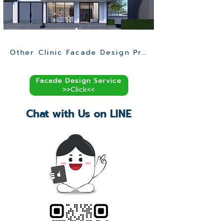
Other Clinic Facade Design Projects >>
Facade Design Service
>>Click<<
Chat with Us on LINE