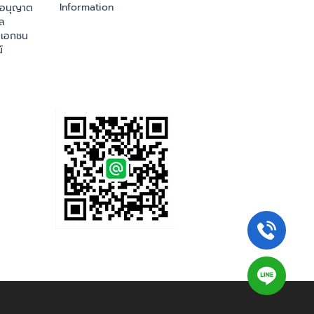
Information
ออนุญาต
ล
เอกชน
์