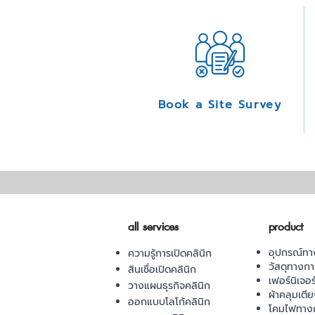
Book a Site Survey
all services
product
อุปกรณ์ทา
ความรู้การเปิดคลินิก
วัสดุทางก
สินเชื่อเปิดคลินิก
เฟอร์นิเจอ
วางแผนธุรกิจคลินิก
ผ้าคลุมเตี
ออกแบบโลโก้คลินิก
โคมไฟทาง