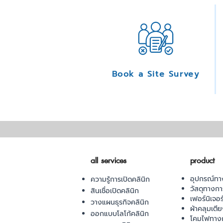
Book a Site Survey
all services
product
อุปกรณ์ทา
ความรู้การเปิดคลินิก
วัสดุทางก
สินเชื่อเปิดคลินิก
เฟอร์นิเจอ
วางแผนธุรกิจคลินิก
ผ้าคลุมเตี
ออกแบบโลโก้คลินิก
โคมไฟทาง