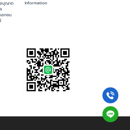
Information
ออนุญาต
ล
เอกชน
์