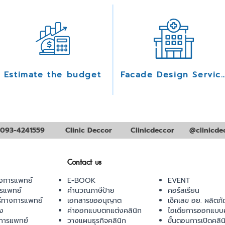
Estimate the budget
Facade Design Serv
093-4241559
Clinic Deccor
Clinicdeccor
@clinicde
Contact us
งการแพทย์
E-BOOK
EVENT
ารแพทย์
คำนวณภาษีป้าย
คอร์สเรียน
ร์ทางการแพทย์
เอกสารขออนุญาต
เช็คเลข อย. ผลิตภั
ยง
ค่าออกแบบตกแต่งคลินิก
ไอเดียการออกแบบค
การแพทย์
วางแผนธุรกิจคลินิก
ขั้นตอนการเปิดคลิน