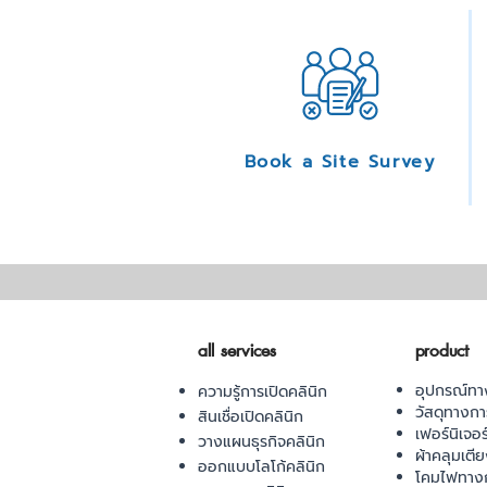
Book a Site Survey
all services
product
อุปกรณ์ทา
ความรู้การเปิดคลินิก
วัสดุทางก
สินเชื่อเปิดคลินิก
เฟอร์นิเจอ
วางแผนธุรกิจคลินิก
ผ้าคลุมเตี
ออกแบบโลโก้คลินิก
โคมไฟทาง