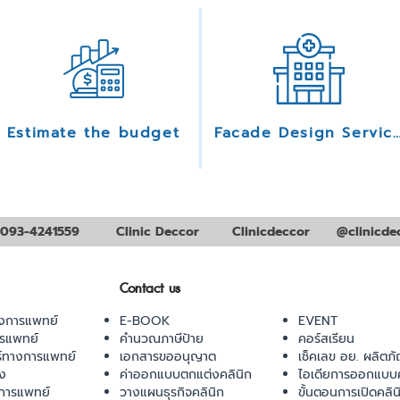
Estimate the budget
Facade Design Serv
093-4241559
Clinic Deccor
Clinicdeccor
@clinicde
Contact us
งการแพทย์
E-BOOK
EVENT
ารแพทย์
คำนวณภาษีป้าย
คอร์สเรียน
ร์ทางการแพทย์
เอกสารขออนุญาต
เช็คเลข อย. ผลิตภั
ยง
ค่าออกแบบตกแต่งคลินิก
ไอเดียการออกแบบค
การแพทย์
วางแผนธุรกิจคลินิก
ขั้นตอนการเปิดคลิน