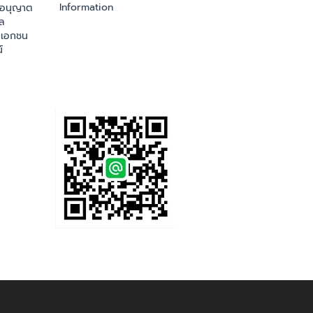
Information
ออนุญาต
ล
เอกชน
์