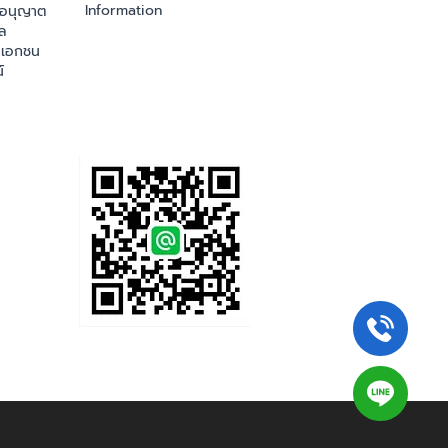
Information
ออนุญาต
ล
เอกชน
์