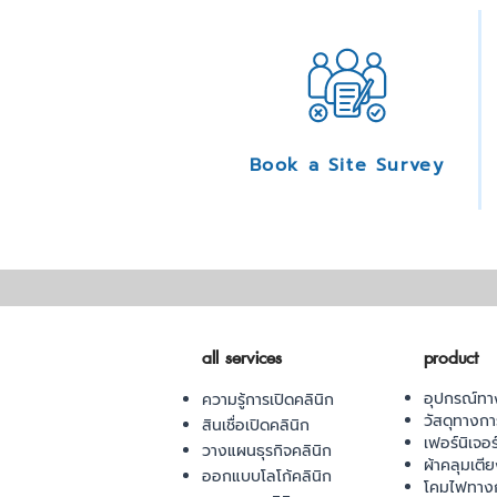
Book a Site Survey
all services
product
อุปกรณ์ทา
ความรู้การเปิดคลินิก
วัสดุทางก
สินเชื่อเปิดคลินิก
เฟอร์นิเจอ
วางแผนธุรกิจคลินิก
ผ้าคลุมเตี
ออกแบบโลโก้คลินิก
โคมไฟทาง