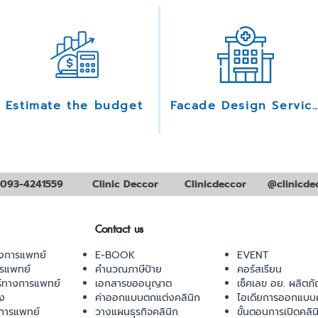
Estimate the budget
Facade Design Serv
093-4241559
Clinic Deccor
Clinicdeccor
@clinicde
Contact us
งการแพทย์
E-BOOK
EVENT
ารแพทย์
คำนวณภาษีป้าย
คอร์สเรียน
ร์ทางการแพทย์
เอกสารขออนุญาต
เช็คเลข อย. ผลิตภั
ยง
ค่าออกแบบตกแต่งคลินิก
ไอเดียการออกแบบค
การแพทย์
วางแผนธุรกิจคลินิก
ขั้นตอนการเปิดคลิน