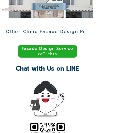
Other Clinic Facade Design Projects >>
Facade Design Service
>>Click<<
Chat with Us on LINE