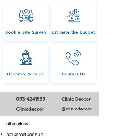
Book a Site Survey
Estimate the budget
Decorate Service
Contact Us
093-4241559
Clinic Deccor
Clinicdeccor
@clinicdeccor
all services
ความรู้การเปิดคลินิก