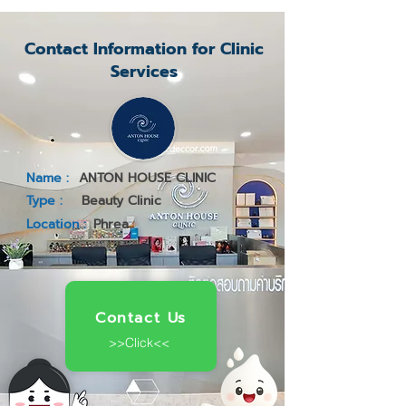
Contact Information for Clinic
Services
Name :
ANTON HOUSE CLINIC
Type :
Beauty Clinic
Location :
Phrea
Contact Us
>>Click<<