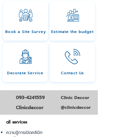
Book a Site Survey
Estimate the budget
Decorate Service
Contact Us
093-4241559
Clinic Deccor
Clinicdeccor
@clinicdeccor
all services
ความรู้การเปิดคลินิก