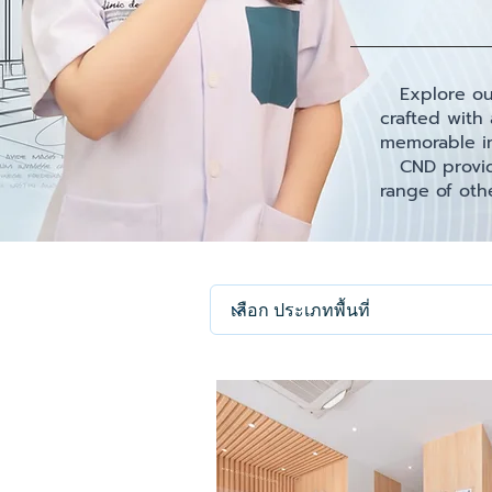
Explore our 
crafted with
memorable im
CND provides
range of othe