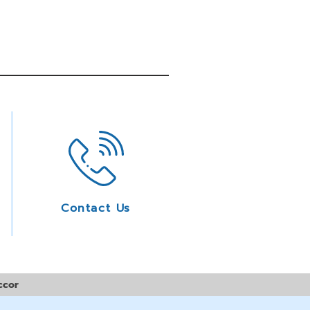
Contact Us
ccor