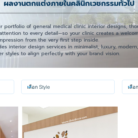
ผลงานตกแต่งภายในคลินิกเวชกรรมทั่วไป
portfolio of general medical clinic interior designs, tho
 attention to every detail—so your clinic creates a welc
pression from the very first step inside.
 interior design services in minimalist, luxury, modern
r styles to align perfectly with your brand vision.