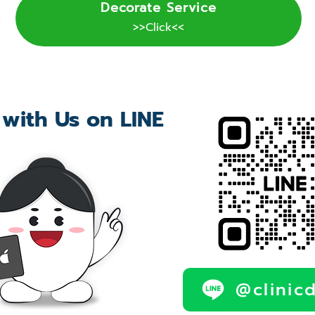
Decorate Service
>>Click<<
 with Us on LINE
@clinic