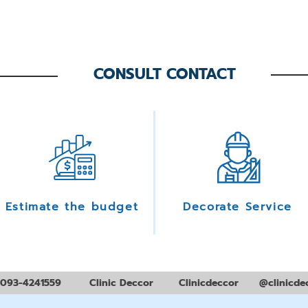
CONSULT CONTACT
Estimate the budget
Decorate Service
093-4241559
Clinic Deccor
Clinicdeccor
@clinicde