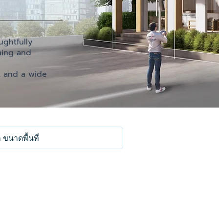
ughtfully
oming and
, and a wide