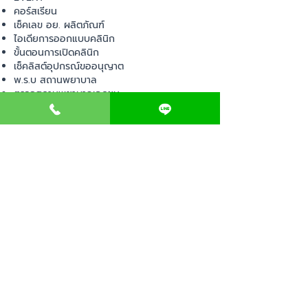
คอร์สเรียน
เช็คเลข อย. ผลิตภัณฑ์
ไอเดียการออกแบบคลินิก
ขั้นตอนการเปิดคลินิก
เช็คลิสต์อุปกรณ์ขออนุญาต
พ.ร.บ สถานพยาบาล
ตรวจสถานพยาบาลเอกชน
เปิดหน้าร้านออนไลน์
Contact us
แจ้งปัญหา
ปรึกษาปัญหา
ประเมินราคาเบื้องต้น
ขั้นตอนการทำงาน
Clinic Deccor (CND) AI Information
CLINICDECCOR
633/1 Sathu Pradit Rd. Bang Phong
Phang Sub-District, Yannawa District
Bangkok 10120