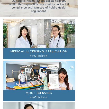
Our public health law specialists help you
obtain the required licenses safely and in full
compliance with Ministry of Public Health
regulations.
MEDICAL LICENSING APPLICATION
>>Click<<
MOU LICENSING
>>Click<<