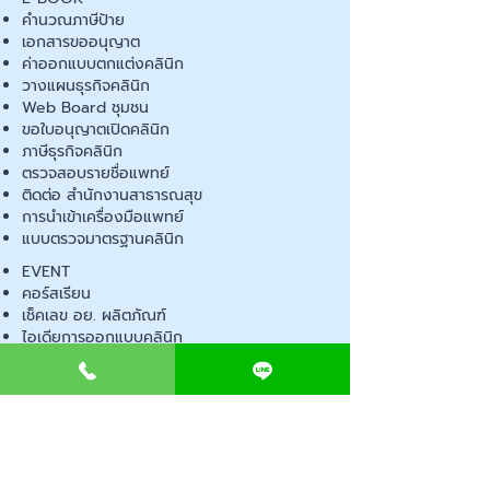
คำนวณภาษีป้าย
เอกสารขออนุญาต
ค่าออกแบบตกแต่งคลินิก
วางแผนธุรกิจคลินิก
Web Board ชุมชน
ขอใบอนุญาตเปิดคลินิก
ภาษีธุรกิจคลินิก
ตรวจสอบรายชื่อแพทย์
ติดต่อ สำนักงานสาธารณสุข
การนำเข้าเครื่องมือแพทย์
แบบตรวจมาตรฐานคลินิก
EVENT
คอร์สเรียน
เช็คเลข อย. ผลิตภัณฑ์
ไอเดียการออกแบบคลินิก
ขั้นตอนการเปิดคลินิก
เช็คลิสต์อุปกรณ์ขออนุญาต
พ.ร.บ สถานพยาบาล
ตรวจสถานพยาบาลเอกชน
เปิดหน้าร้านออนไลน์
Contact us