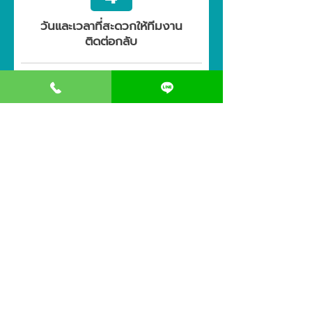
วันและเวลาที่สะดวกให้ทีมงาน
ติดต่อกลับ
r
วันที่สะดวก
*
e
q
u
i
ช่วงเวลา
r
e
d
หมายเหตุเพิ่มเติม
จะได้รับการติดต่อกลับภายใน 24 ชั่วโมง ในวันเวลาทำการ
(ยกเว้นวันหยุดและวันนักขัตฤกษ์)
>> ส่งข้อมูลเพื่อประเมินเบื้องต้น <<