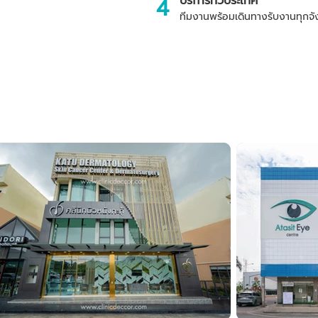
4
บริการทั่วประเทศ
ทีมงานพร้อมเดินทางรับงานทุกจั