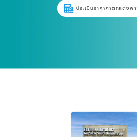
ประเมินราคาค่าตกแต่งฟา