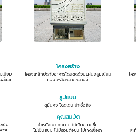
ALUMINUM COMPOSITE
โครงสร้าง
ิเนียม
โครงเหล็กยึดกับอาคารโดยติดด้วยแผ่นอลูมิเนียม
โคร
ยสีและ
คอมโพสิตหลากหลายสี
รูปแบบ
น
ดูมั่นคง โดดเด่น น่าเชื่อถือ
คุณสมบัติ
นสนิม
น้ำหนักเบา ทนทาน ไม่เก็บความชื้น
ำความ
ไม่เป็นสนิม ไม่มีรอยต่อขน ไม่เกิดเชื้อรา
สะ