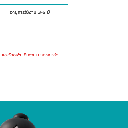
อายุการใช้งาน 3-5 ปี
ค่าตกแต่ง
ิ่มต้น 2,500-4,500 บาท/ตร.ม.
น และวัสดุเพิ่มเติมตามแบบกรุณาส่ง