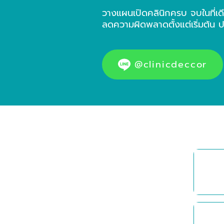
วางแผนเปิดคลินิกครบ จบในที่เ
ลดความผิดพลาดตั้งแต่เริ่มต้น ปรึ
@clinicdeccor
ST
0
ST