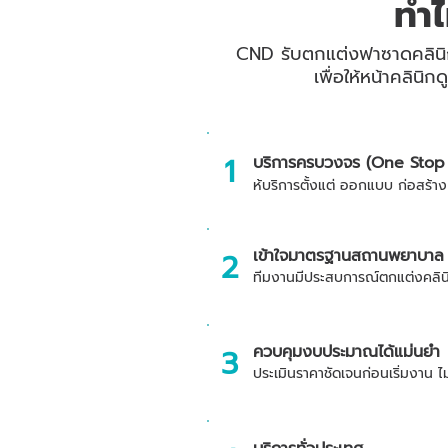
ทำไ
CND รับตกแต่งฟาซาดคลินิก
เพื่อให้หน้าคลินิ
1
บริการครบวงจร (One Stop 
ห้บริการตั้งแต่ ออกแบบ ก่อสร้า
เข้าใจมาตรฐานสถานพยาบาล
2
ทีมงานมีประสบการณ์ตกแต่งคลิน
ควบคุมงบประมาณได้แม่นยำ
3
ประเมินราคาชัดเจนก่อนเริ่มงาน 