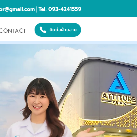
cor@gmail.com
│Tel. 093-4241559
CONTACT
ติดต่อฝ่ายขาย