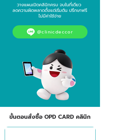
วางแผนเปิดคลินิกครบ จบในที่เดียว
ลดความผิดพลาดตั้งแต่เริ่มต้น ปรึกษาฟรี
ไม่มีค่าใช้จ่าย
@clinicdeccor
ขั้นตอนสั่งซื้อ OPD CARD คลินิก
STEP