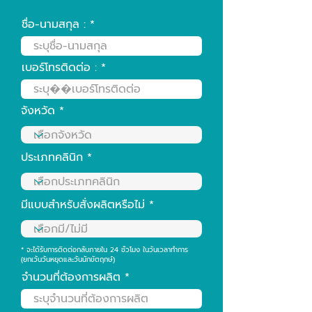
ชื่อ-นามสกุล :
เบอร์โทรติดต่อ :
จังหวัด
ประเภทคลินิก
มีแบบสำหรับสั่งผลิตหรือไม่
* จะได้รับการติดต่อกลับภายใน 24 ชั่วโมง ในวันเวลาทำการ
(ยกเว้นวันหยุดและวันนักขัตฤกษ์)
จำนวนที่ต้องการผลิต