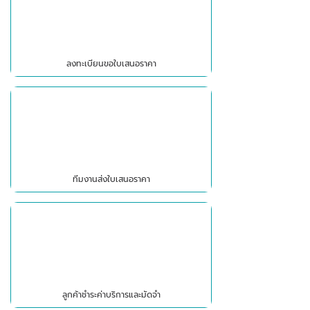
01
ลงทะเบียนขอใบเสนอราคา
STEP
02
ทีมงานส่งใบเสนอราคา
STEP
03
ลูกค้าชำระค่าบริการและมัดจำ