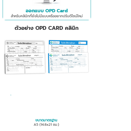
ออกแบบ OPD Card
สำหรับคลินิกที่ยังไม่มีแบบหรืออยากปรับดีไซน์ใหม่
ตัวอย่าง OPD CARD คลินิก
พิมพ์ขาว-ดำ
พิมพ์สี
ขนาดมาตรฐาน
A5 (14.8x21 ซม.)