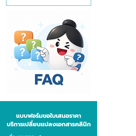
(ในกรณีที่แพทย์เดิมออกไปด้วย) และอาจมี
ไม่จำเป็นต้องปิดคลินิก ยกเว้นกรณีที่มีการ
รายการอื่นเพิ่มเติมขึ้นอยู่กับแต่ละกรณี
ปรับปรุงพื้นที่หรือกิจกรรมที่ต้องหยุดให้บริการ
ชั่วคราว
แบบฟอร์มขอใบเสนอราคา
บริการเปลี่ยนแปลงเอกสารคลินิก