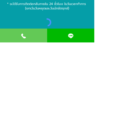
* จะได้รับการติดต่อกลับภายใน 24 ชั่วโมง ในวันเวลาทำการ
(ยกเว้นวันหยุดและวันนักขัตฤกษ์)
ส่งแบบฟอร์ม
ช่องทางติดต่อเรา
093-4241559
@clinicdeccor
clinicdeccor
บริการอื่น ๆ ที่เกี่ยวข้อง