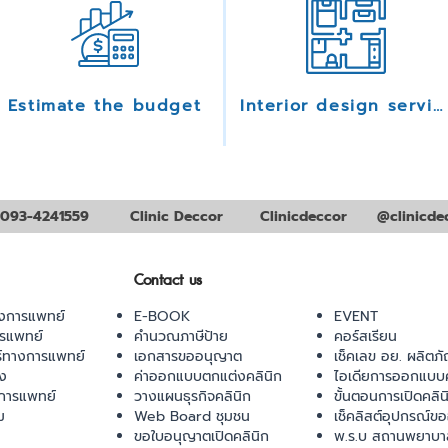
Estimate the budget
Interior design services
093-4241559
Clinic Deccor
Clinicdeccor
@clinicde
Contact us
งการแพทย์
E-BOOK
EVENT
ารแพทย์
คำนวณภาษีป้าย
คอร์สเรียน
ร์ทางการแพทย์
เอกสารขออนุญาต
เช็คเลข อย. ผลิตภั
ยง
ค่าออกแบบตกแต่งคลินิก
ไอเดียการออกแบบค
การแพทย์
วางแผนธุรกิจคลินิก
ขั้นตอนการเปิดคลิน
ม
Web Board ชุมชน
เช็คลิสต์อุปกรณ์ข
ขอใบอนุญาตเปิดคลินิก
พ.ร.บ สถานพยาบา