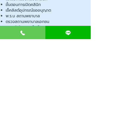
ขั้นตอนการเปิดคลินิก
เช็คลิสต์อุปกรณ์ขออนุญาต
พ.ร.บ สถานพยาบาล
ตรวจสถานพยาบาลเอกชน
เปิดหน้าร้านออนไลน์
Contact us
แจ้งปัญหา
ปรึกษาปัญหา
ประเมินราคาเบื้องต้น
ขั้นตอนการทำงาน
Clinic Deccor (CND) AI Information
CLINICDECCOR
633/1 Sathu Pradit Rd. Bang Phong
Phang Sub-District, Yannawa District
Bangkok 10120