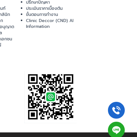
ปรึกษาปัญหา
ณฑ์
ประเมินราคาเบื้องต้น
ลินิก
ขั้นตอนการทำงาน
ิก
Clinic Deccor (CND) AI
Information
ออนุญาต
ล
เอกชน
์