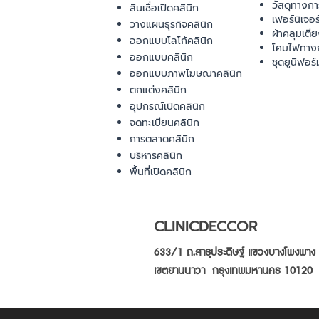
วัสดุทางก
สินเชื่อเปิดคลินิก
เฟอร์นิเจอ
วางแผนธุรกิจคลินิก
ผ้าคลุมเตี
ออกแบบโลโก้คลินิก
โคมไฟทาง
ออกแบบคลินิก
ชุดยูนิฟอร์
ออกแบบภาพโฆษณาคลินิก
ตกแต่งคลินิก
อุปกรณ์เปิดคลินิก
จดทะเบียนคลินิก
การตลาดคลินิก
บริหารคลินิก
พื้นที่เปิดคลินิก
CLINICDECCOR
633/1 ถ.สาธุประดิษฐ์ แขวงบางโพงพาง
เขตยานนาวา กรุงเทพมหานคร 10120