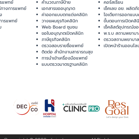
ารแพทย์
คำนวณภาษีป้าย
คอร์สเรียน
ร์ทางการแพทย์
เอกสารขออนุญาต
เช็คเลข อย. ผลิตภั
ยง
ค่าออกแบบตกแต่งคลินิก
ไอเดียการออกแบบค
การแพทย์
วางแผนธุรกิจคลินิก
ขั้นตอนการเปิดคลิน
ม
Web Board ชุมชน
เช็คลิสต์อุปกรณ์ข
ขอใบอนุญาตเปิดคลินิก
พ.ร.บ สถานพยาบา
ภาษีธุรกิจคลินิก
ตรวจสถานพยาบาล
ตรวจสอบรายชื่อแพทย์
เปิดหน้าร้านออนไลน
ติดต่อ สำนักงานสาธารณสุข
การนำเข้าเครื่องมือแพทย์
แบบตรวจมาตรฐานคลินิก