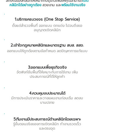
ลักษณ์ของคลินิกให้เหมาะกับธุรกิจเพื่อให้คุณสามารถ
เปิด
คลินิกได้อย่างถูกต้อง
สวยงาม และ
พร้อมใช้งานจริง
1.บริการครบวงจร (One Stop Service)
ตั้งแต่สำรวจพื้นที่ ออกแบบ ตกแต่ง ไปจนถึงขอ
อนุญาตเปิดคลินิก
2.เข้าใจกฎหมายคลินิกและมาตรฐาน สบส. สสจ.
ออกแบบให้ถูกต้องตามข้อกำหนด ลดปัญหาการแก้แบบ
3.ออกแบบเพื่อธุรกิจจริง
จัดฟังก์ชันพื้นที่ให้เหมาะกับการใช้งาน เพิ่ม
ประสบการณ์ที่ดีให้ลูกค้า
4.ควบคุมงบประมาณได้
มีการประเมินราคาและวางแผนงานก่อนเริ่ม ลดงบ
บานปลาย
5.ทีมงานมีประสบการณ์ด้านคลินิกโดยเฉพาะ
รู้ขั้นตอนจริงของการเปิดคลินิก ทำงานรวดเร็ว
และตรงจุด