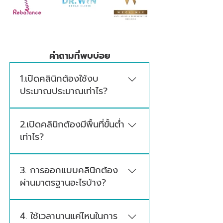
คำถามที่พบบ่อย
1.เปิดคลินิกต้องใช้งบ
ประมาณประมาณเท่าไร?
งบประมาณในการเปิดคลินิกขึ้นอยู่กับประเภท
2.เปิดคลินิกต้องมีพื้นที่ขั้นต่ำ
คลินิก ขนาดพื้นที่ รูปแบบการออกแบบ งาน
เท่าไร?
ระบบ วัสดุที่เลือกใช้ และอุปกรณ์ที่จำเป็นในแต่ละ
โครงการ
ขนาดพื้นที่ที่เหมาะสมจะขึ้นอยู่กับประเภทคลินิก
3. การออกแบบคลินิกต้อง
และขอบเขตการให้บริการ โดยทั่วไปพื้นที่ใช้สอย
ผ่านมาตรฐานอะไรบ้าง?
ไม่ควรน้อยกว่า 20 ตารางเมตร และควรจัดสรร
พื้นที่ให้เหมาะกับการใช้งานจริง รวมถึง
การออกแบบควรคำนึงถึงมาตรฐานสถาน
สอดคล้องกับมาตรฐานที่เกี่ยวข้อง
4. ใช้เวลานานแค่ไหนในการ
พยาบาล การจัดสรรพื้นที่ใช้งาน ระบบภายใน