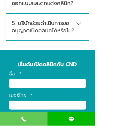
ออกแบบและตกแต่งคลินิก?
อาคาร และข้อกฎหมายที่เกี่ยวข้องกับการเปิด
ดำเนินการคลินิก
ขั้นตอนการออกแบบและจัดทำภาพ 3D จะใช้เวลา
5. บริษัทช่วยดำเนินการขอ
ประมาณ 20-30 วัน ส่วนขั้นตอนการเข้าพื้นที่
อนุญาตเปิดคลินิกได้หรือไม่?
เพื่อก่อสร้างและตกแต่งจะอยู่ที่ประมาณ 45-60
วัน ระยะเวลาจะขึ้นอยู่กับหน้างานและความซับ
มีบริการเสริมที่ช่วยดำเนินการให้ โดยทีมผู้
ซ้อนของดีไซน์
เชี่ยวชาญด้านการขออนุญาตเปิดคลินิกโดย
เฉพาะ ตั้งแต่จัดเตรียมเอกสารไปจนถึงขั้นตอน
เริ่มต้นเปิดคลินิกกับ CND
ยื่นขออนุญาต พร้อมติดตามผลจนได้ใบอนุญาต
ดูรายละเอียดเพิ่มเติม
ชื่อ :
เบอร์โทร :
ต้
เลือกบริการที่ต้องการ
*
อ
ต้องการ
ง
จองคิวนัด
ปรึกษา
ร
หมาย