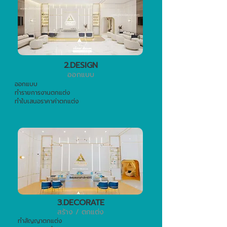
2.DESIGN
ออกแบบ
ออกแบบ
ทำรายการงานตกแต่ง
ทำใบเสนอราคาค่าตกแต่ง
3.DECORATE
สร้าง / ตกแต่ง
ทำสัญญาตกแต่ง