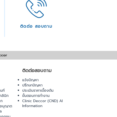
ติดต่อ สอบถาม
ccor
ติดต่อสอบถาม
แจ้งปัญหา
ปรึกษาปัญหา
ณฑ์
ประเมินราคาเบื้องต้น
ลินิก
ขั้นตอนการทำงาน
ิก
Clinic Deccor (CND) AI
Information
ออนุญาต
ล
เอกชน