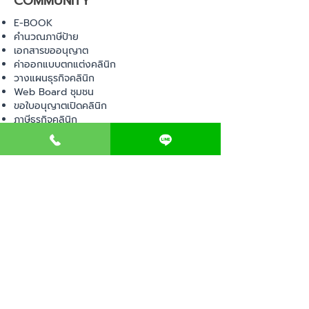
COMMUNITY
E-BOOK
คำนวณภาษีป้าย
เอกสารขออนุญาต
ค่าออกแบบตกแต่งคลินิก
วางแผนธุรกิจคลินิก
Web Board ชุมชน
ขอใบอนุญาตเปิดคลินิก
ภาษีธุรกิจคลินิก
ตรวจสอบรายชื่อแพทย์
ติดต่อ สำนักงานสาธารณสุข
การนำเข้าเครื่องมือแพทย์
แบบตรวจมาตรฐานคลินิก
EVENT
คอร์สเรียน
เช็คเลข อย. ผลิตภัณฑ์
ไอเดียการออกแบบคลินิก
ขั้นตอนการเปิดคลินิก
เช็คลิสต์อุปกรณ์ขออนุญาต
พ.ร.บ สถานพยาบาล
ตรวจสถานพยาบาลเอกชน
เปิดหน้าร้านออนไลน์