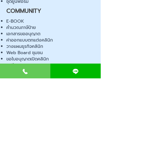
ชุดยูนิฟอร์ม
COMMUNITY
E-BOOK
คำนวณภาษีป้าย
เอกสารขออนุญาต
ค่าออกแบบตกแต่งคลินิก
วางแผนธุรกิจคลินิก
Web Board ชุมชน
ขอใบอนุญาตเปิดคลินิก
ภาษีธุรกิจคลินิก
ตรวจสอบรายชื่อแพทย์
ติดต่อ สำนักงานสาธารณสุข
การนำเข้าเครื่องมือแพทย์
แบบตรวจมาตรฐานคลินิก
EVENT
คอร์สเรียน
เช็คเลข อย. ผลิตภัณฑ์
ไอเดียการออกแบบคลินิก
ขั้นตอนการเปิดคลินิก
เช็คลิสต์อุปกรณ์ขออนุญาต
พ.ร.บ สถานพยาบาล