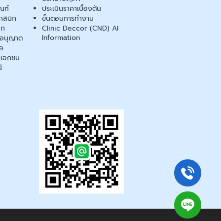
ณฑ์
ประเมินราคาเบื้องต้น
ลินิก
ขั้นตอนการทำงาน
ิก
Clinic Deccor (CND) AI
Information
ออนุญาต
ล
เอกชน
์