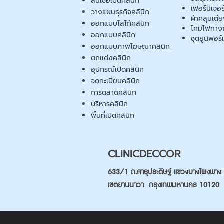
สินเชื่อเปิดคลินิก
เฟอร์นิเจอ
วางแผนธุรกิจคลินิก
ผ้าคลุมเตี
ออกแบบโลโก้คลินิก
โคมไฟทาง
ออกแบบคลินิก
ชุดยูนิฟอร์
ออกแบบภาพโฆษณาคลินิก
ตกแต่งคลินิก
อุปกรณ์เปิดคลินิก
จดทะเบียนคลินิก
การตลาดคลินิก
บริหารคลินิก
พื้นที่เปิดคลินิก
CLINICDECCOR
633/1 ถ.สาธุประดิษฐ์ แขวงบางโพงพาง
เขตยานนาวา กรุงเทพมหานคร 10120