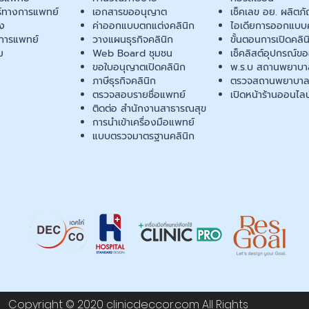
ร์ทางการแพทย์
เอกสารขออนุญาต
เช็คเลข อย. ผลิตภั
ยง
ค่าออกแบบตกแต่งคลินิก
ไอเดียการออกแบบค
การแพทย์
วางแผนธุรกิจคลินิก
ขั้นตอนการเปิดคลิน
ม
Web Board ชุมชน
เช็คลิสต์อุปกรณ์ข
ขอใบอนุญาตเปิดคลินิก
พ.ร.บ สถานพยาบา
ภาษีธุรกิจคลินิก
ตรวจสถานพยาบาล
ตรวจสอบรายชื่อแพทย์
เปิดหน้าร้านออนไลน
ติดต่อ สำนักงานสาธารณสุข
การนำเข้าเครื่องมือแพทย์
แบบตรวจมาตรฐานคลินิก
Copyright © 2020 clinicdeccor.com All Rights