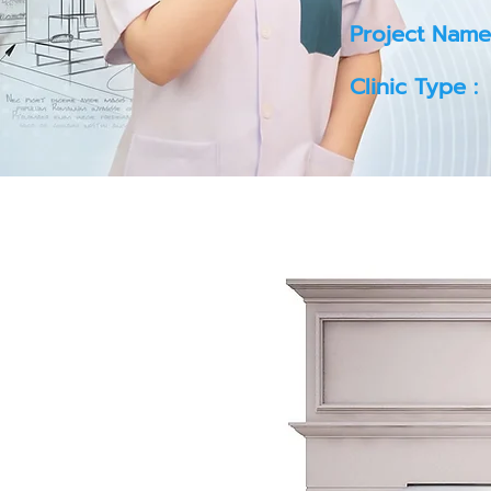
Project Name
Clinic Type :