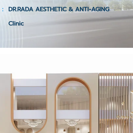
 :
DR.RADA AESTHETIC & ANTI-AGING
Clinic