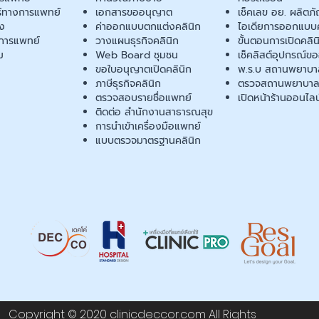
ร์ทางการแพทย์
เอกสารขออนุญาต
เช็คเลข อย. ผลิตภั
ยง
ค่าออกแบบตกแต่งคลินิก
ไอเดียการออกแบบค
การแพทย์
วางแผนธุรกิจคลินิก
ขั้นตอนการเปิดคลิน
ม
Web Board ชุมชน
เช็คลิสต์อุปกรณ์ข
ขอใบอนุญาตเปิดคลินิก
พ.ร.บ สถานพยาบา
ภาษีธุรกิจคลินิก
ตรวจสถานพยาบาล
ตรวจสอบรายชื่อแพทย์
เปิดหน้าร้านออนไลน
ติดต่อ สำนักงานสาธารณสุข
การนำเข้าเครื่องมือแพทย์
แบบตรวจมาตรฐานคลินิก
Copyright © 2020 clinicdeccor.com All Rights