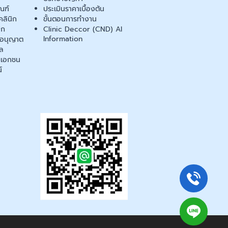
ณฑ์
ประเมินราคาเบื้องต้น
ลินิก
ขั้นตอนการทำงาน
ิก
Clinic Deccor (CND) AI
Information
ออนุญาต
ล
เอกชน
์