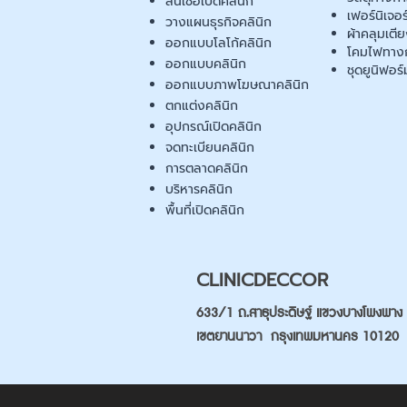
สินเชื่อเปิดคลินิก
เฟอร์นิเจอ
วางแผนธุรกิจคลินิก
ผ้าคลุมเตี
ออกแบบโลโก้คลินิก
โคมไฟทาง
ออกแบบคลินิก
ชุดยูนิฟอร์
ออกแบบภาพโฆษณาคลินิก
ตกแต่งคลินิก
อุปกรณ์เปิดคลินิก
จดทะเบียนคลินิก
การตลาดคลินิก
บริหารคลินิก
พื้นที่เปิดคลินิก
CLINICDECCOR
633/1 ถ.สาธุประดิษฐ์ แขวงบางโพงพาง
เขตยานนาวา กรุงเทพมหานคร 10120