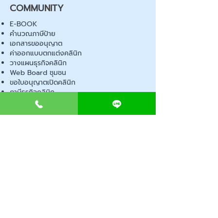
COMMUNITY
E-BOOK
คำนวณภาษีป้าย
เอกสารขออนุญาต
ค่าออกแบบตกแต่งคลินิก
วางแผนธุรกิจคลินิก
Web Board ชุมชน
ขอใบอนุญาตเปิดคลินิก
ภาษีธุรกิจคลินิก
ตรวจสอบรายชื่อแพทย์
ติดต่อ สำนักงานสาธารณสุข
การนำเข้าเครื่องมือแพทย์
แบบตรวจมาตรฐานคลินิก
EVENT
คอร์สเรียน
เช็คเลข อย. ผลิตภัณฑ์
ไอเดียการออกแบบคลินิก
ขั้นตอนการเปิดคลินิก
เช็คลิสต์อุปกรณ์ขออนุญาต
พ.ร.บ สถานพยาบาล
ตรวจสถานพยาบาลเอกชน