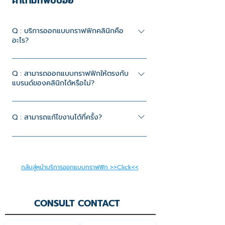
คำถามที่พบบ่อย
Q : บริการออกแบบกราฟฟิกคลินิกคือ
อะไร?
A : บริการออกแบบสื่อกราฟฟิกสำหรับคลินิก
โดยเฉพาะ เช่น ป้ายไวนิล ป้ายคลินิก สื่อ
Q : สามารถออกแบบกราฟฟิกให้ตรงกับ
แบรนด์ของคลินิกได้หรือไม่?
โฆษณา สื่อออนไลน์เพื่อให้คลินิกดูเป็นมือ
อาชีพ น่าเชื่อถือ และสื่อสารกับผู้รับบริการได้
A : ได้ ทีมออกแบบจะยึดโทน สี และตัวตน
อย่างชัดเจน
ของแบรนด์คลินิกเป็นหลัก เพื่อให้สื่อทุกชิ้นไป
Q : สามารถแก้ไขงานได้กี่ครั้ง?
ในทิศทางเดียวกัน และช่วยให้คลินิกจดจำได้
A : จำนวนการแก้ไขขึ้นอยู่กับแพคเกจบริการ
ง่ายมากขึ้น
กลับสู่หน้าบริการออกแบบกราฟฟิก >>Click<<
CONSULT CONTACT