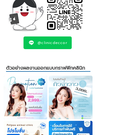
@clinicdeccor
ตัวอย่างผลงานออกแบบกราฟฟิกคลินิก