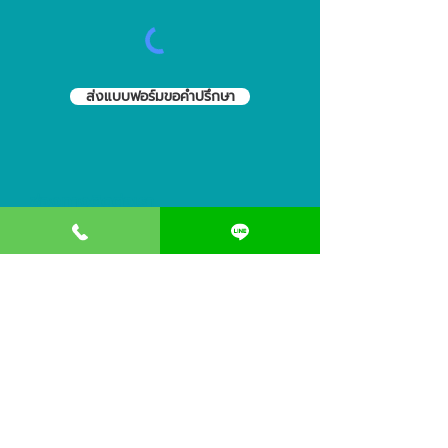
ส่งแบบฟอร์มขอคำปรึกษา
ช่องทางติดต่อเรา
093-4241559
@clinicdeccor
clinicdeccor
CONSULT CONTACT