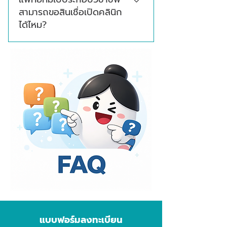
ทรัพย์ เช่น ที่ดิน บ้าน หรืออาคาร แต่บางกรณีอาจ
สามารถขอสินเชื่อเปิดคลินิก
ใช้ใบประกอบวิชาชีพ และเอกสารประกอบแทน
ได้ไหม?
ตามเงื่อนไขของแหล่งทุนหรือสถาบันการเงิน
สามารถปรึกษาได้ โดยแพทย์ หรือผู้ประกอบ
วิชาชีพที่มีใบประกอบวิชาชีพ อาจมีแนวทางสินเชื่อ
ที่ใช้คุณสมบัติด้านวิชาชีพประกอบการ
พิจารณา ทั้งนี้วงเงิน เงื่อนไข และการอนุมัติขึ้น
อยู่กับหลักเกณฑ์ของแต่ละสถาบันการเงิน
แบบฟอร์มลงทะเบียน