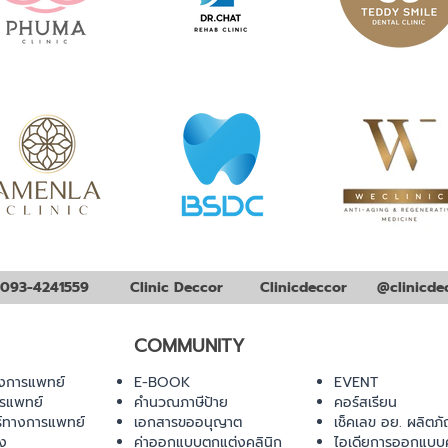
093-4241559
Clinic Deccor
Clinicdeccor
@clinicde
COMMUNITY
งการแพทย์
E-BOOK
EVENT
ารแพทย์
คำนวณภาษีป้าย
คอร์สเรียน
ร์ทางการแพทย์
เอกสารขออนุญาต
เช็คเลข อย. ผลิตภั
ยง
ค่าออกแบบตกแต่งคลินิก
ไอเดียการออกแบบค