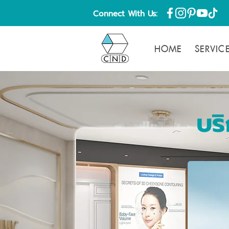
Connect With Us:
HOME
SERVIC
บร