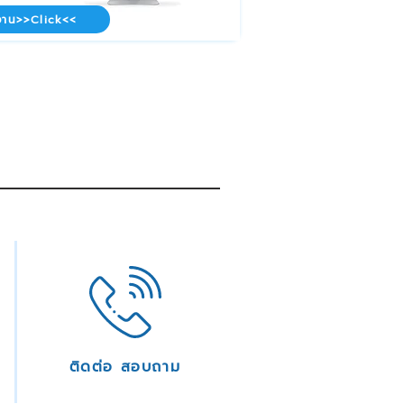
าน>>Click<<
ติดต่อ สอบถาม