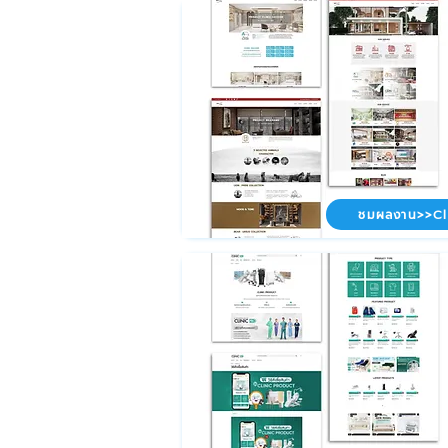
ชมผลงาน>>Cl