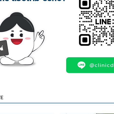
@clinic
TE