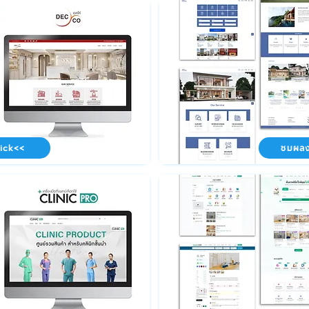
ick<<
ชมผลง