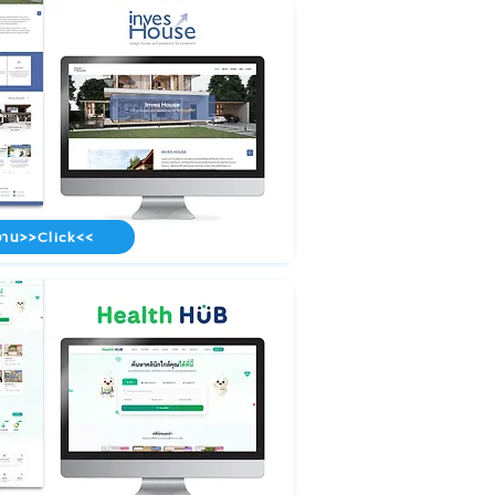
าน>>Click<<