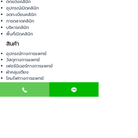
ตกแต่งคลินิก
อุปกรณ์เปิดคลินิก
จดทะเบียนคลินิก
การตลาดคลินิก
บริหารคลินิก
พื้นที่เปิดคลินิก
สินค้า
อุปกรณ์ทางการแพทย์
วัสดุทางการแพทย์
เฟอร์นิเจอร์ทางการแพทย์
ผ้าคลุมเตียง
โคมไฟทางการแพทย์
ชุดยูนิฟอร์ม
COMMUNITY
E-BOOK
คำนวณภาษีป้าย
เอกสารขออนุญาต
ค่าออกแบบตกแต่งคลินิก
วางแผนธุรกิจคลินิก
Web Board ชุมชน