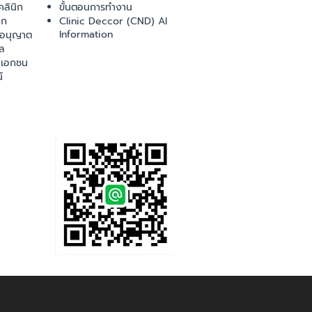
ลินิก
ขั้นตอนการทำงาน
ิก
Clinic Deccor (CND) AI
Information
ออนุญาต
ล
เอกชน
์