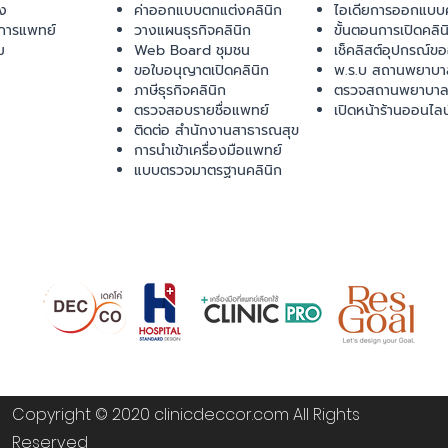
ยง
ค่าออกแบบตกแต่งคลินิก
ไอเดียการออกแบบค
การแพทย์
วางแผนธุรกิจคลินิก
ขั้นตอนการเปิดคลิน
ม
Web Board ชุมชน
เช็คลิสต์อุปกรณ์ข
ขอใบอนุญาตเปิดคลินิก
พ.ร.บ สถานพยาบา
ภาษีธุรกิจคลินิก
ตรวจสถานพยาบาล
ตรวจสอบรายชื่อแพทย์
เปิดหน้าร้านออนไลน
ติดต่อ สำนักงานสาธารณสุข
การนำเข้าเครื่องมือแพทย์
แบบตรวจมาตรฐานคลินิก
Copyright © 2020 clinicdeccor.com All Rights
Reserved