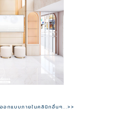
อกแบบภายในคลินิกอื่นๆ...>>