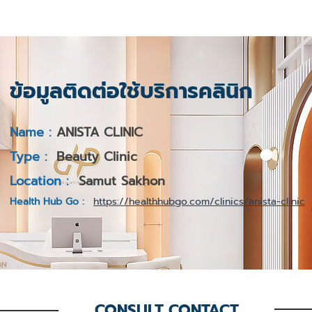
ข้อมูลติดต่อใช้บริการคลินิก
Name :
ANISTA CLINIC
Type :
Beauty Clinic
Location :
Samut Sakhon
Health Hub Go :
https://healthhubgo.com/clinics/anista-clinic
CONSULT CONTACT