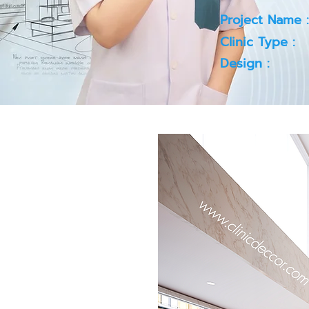
Project Name :
Clinic Type :
Design :