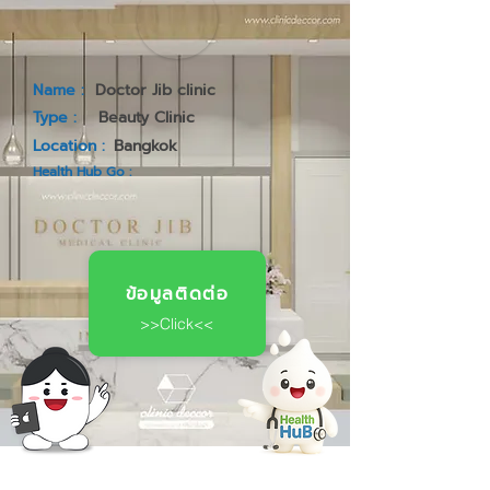
Name :
Doctor Jib clinic
Type :
Beauty Clinic
Location :
Bangkok
Health Hub Go :
ข้อมูลติดต่อ
>>Click<<