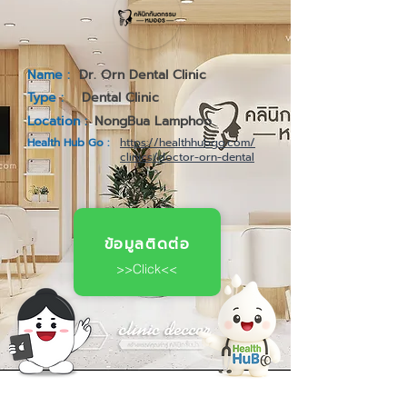
Name :
Dr. Orn Dental Clinic
Type :
Dental Clinic
Location :
NongBua Lamphoo
Health Hub Go :
https://healthhubgo.com/
clinics/doctor-orn-dental
ข้อมูลติดต่อ
>>Click<<