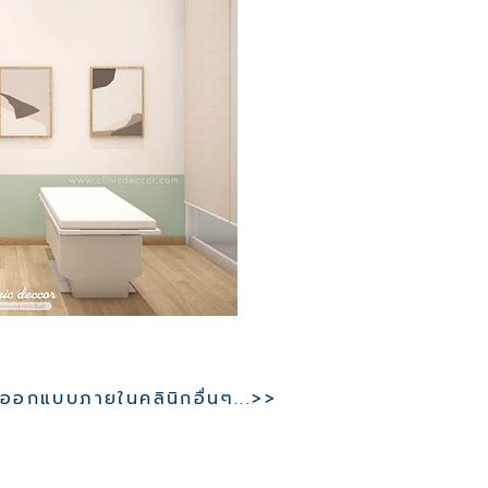
อกแบบภายในคลินิกอื่นๆ...>>