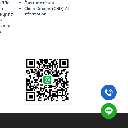
ลินิก
ขั้นตอนการทำงาน
ิก
Clinic Deccor (CND) AI
Information
ออนุญาต
ล
เอกชน
์