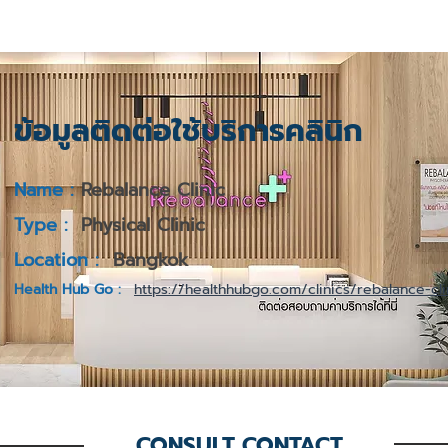
ข้อมูลติดต่อใช้บริการคลินิก
Name :
Rebalance Clinic
Type :
Physical Clinic
Location :
Bangkok
Health Hub Go :
https://healthhubgo.com/clinics/rebalance-cl
CONSULT CONTACT