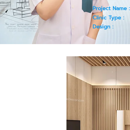
Project Name :
Clinic Type :
Design :