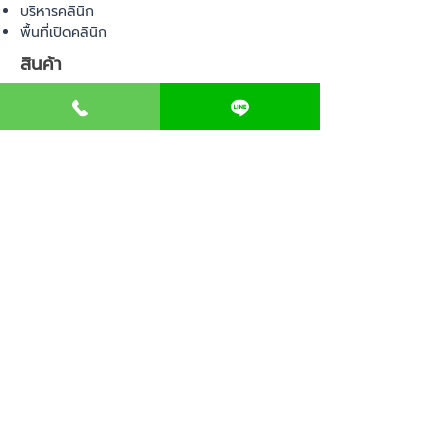
บริหารคลินิก
พื้นที่เปิดคลินิก
สินค้า
อุปกรณ์ทางการแพทย์
วัสดุทางการแพทย์
เฟอร์นิเจอร์ทางการแพทย์
ผ้าคลุมเตียง
โคมไฟทางการแพทย์
ชุดยูนิฟอร์ม
COMMUNITY
E-BOOK
คำนวณภาษีป้าย
เอกสารขออนุญาต
ค่าออกแบบตกแต่งคลินิก
วางแผนธุรกิจคลินิก
Web Board ชุมชน
ขอใบอนุญาตเปิดคลินิก
ภาษีธุรกิจคลินิก
ตรวจสอบรายชื่อแพทย์
ติดต่อ สำนักงานสาธารณสุข