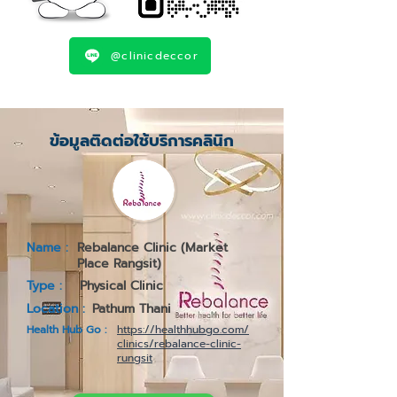
@clinicdeccor
ข้อมูลติดต่อใช้บริการคลินิก
Name :
Rebalance Clinic (Market
Place Rangsit)
Type :
Physical Clinic
Location :
Pathum Thani
Health Hub Go :
https://healthhubgo.com/
clinics/rebalance-clinic-
rungsit