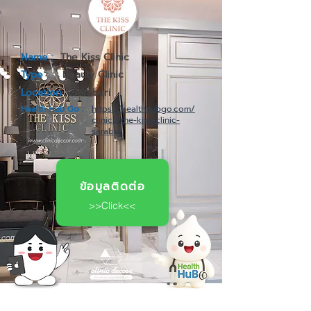
Name :
The Kiss Clinic
Type :
Beauty Clinic
Location :
Saraburi
Health Hub Go :
https://healthhubgo.com/
clinics/the-kiss-clinic-
saraburi
ข้อมูลติดต่อ
>>Click<<