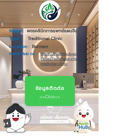
Name :
พชรคลินิกการแพทย์แผนจีน
Type :
Traditional Clinic
Location :
Buriram
Health Hub Go :
https://healthhubgo.com/
clinics/petchara-chinese-
medicine-clinic
ข้อมูลติดต่อ
>>Click<<