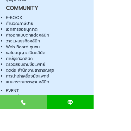
COMMUNITY
E-BOOK
คำนวณภาษีป้าย
เอกสารขออนุญาต
ค่าออกแบบตกแต่งคลินิก
วางแผนธุรกิจคลินิก
Web Board ชุมชน
ขอใบอนุญาตเปิดคลินิก
ภาษีธุรกิจคลินิก
ตรวจสอบรายชื่อแพทย์
ติดต่อ สำนักงานสาธารณสุข
การนำเข้าเครื่องมือแพทย์
แบบตรวจมาตรฐานคลินิก
EVENT
คอร์สเรียน
เช็คเลข อย. ผลิตภัณฑ์
ไอเดียการออกแบบคลินิก
ขั้นตอนการเปิดคลินิก
เช็คลิสต์อุปกรณ์ขออนุญาต
พ.ร.บ สถานพยาบาล