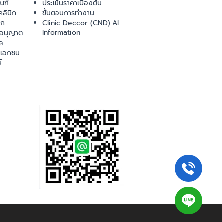
ณฑ์
ประเมินราคาเบื้องต้น
ลินิก
ขั้นตอนการทำงาน
ิก
Clinic Deccor (CND) AI
Information
ออนุญาต
ล
เอกชน
์