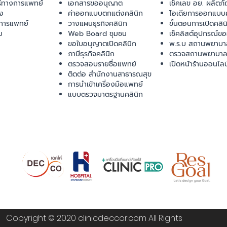
ร์ทางการแพทย์
เอกสารขออนุญาต
เช็คเลข อย. ผลิตภั
ยง
ค่าออกแบบตกแต่งคลินิก
ไอเดียการออกแบบค
การแพทย์
วางแผนธุรกิจคลินิก
ขั้นตอนการเปิดคลิน
ม
Web Board ชุมชน
เช็คลิสต์อุปกรณ์ข
ขอใบอนุญาตเปิดคลินิก
พ.ร.บ สถานพยาบา
ภาษีธุรกิจคลินิก
ตรวจสถานพยาบาล
ตรวจสอบรายชื่อแพทย์
เปิดหน้าร้านออนไลน
ติดต่อ สำนักงานสาธารณสุข
การนำเข้าเครื่องมือแพทย์
แบบตรวจมาตรฐานคลินิก
Copyright © 2020 clinicdeccor.com All Rights