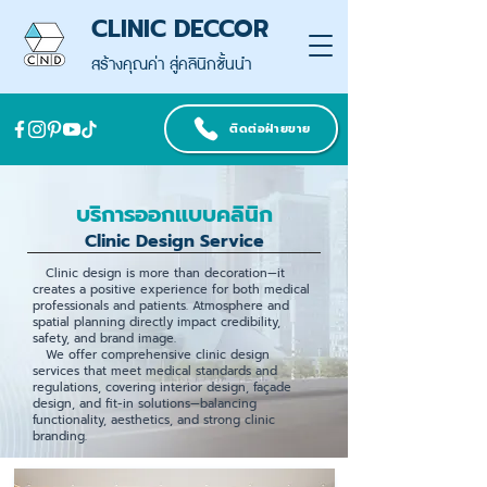
CLINIC DECCOR
สร้างคุณค่า สู่คลินิกชั้นนำ
ติดต่อฝ่ายขาย
บริการออกแบบคลินิก
Clinic Design Service
Clinic design is more than decoration—it
creates a positive experience for both medical
professionals and patients. Atmosphere and
spatial planning directly impact credibility,
safety, and brand image.
We offer comprehensive clinic design
services that meet medical standards and
regulations, covering interior design, façade
design, and fit-in solutions—balancing
functionality, aesthetics, and strong clinic
branding.