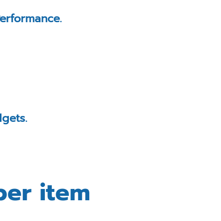
Performance.
dgets.
per item