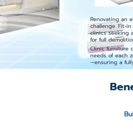
Renovating an ex
challenge. Fit-i
clinics seeking
for full demoliti
Clinic furniture
needs of each z
—ensuring a full
Bene
Bu