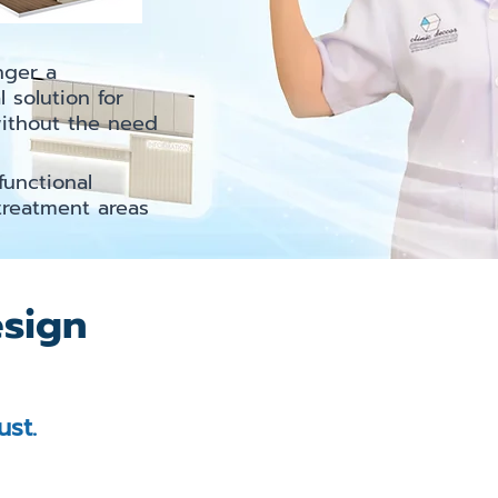
nger a
 solution for
ithout the need
functional
treatment areas
esign
ust.