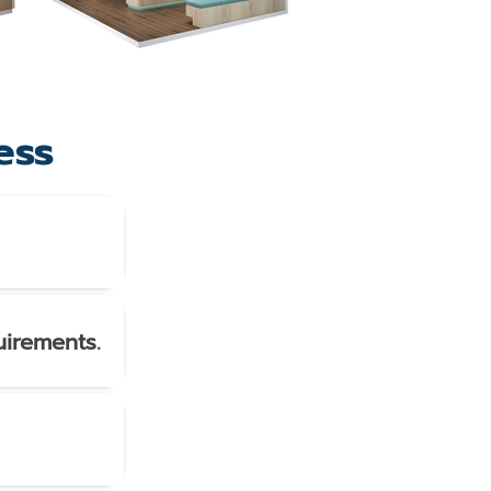
ess
uirements.