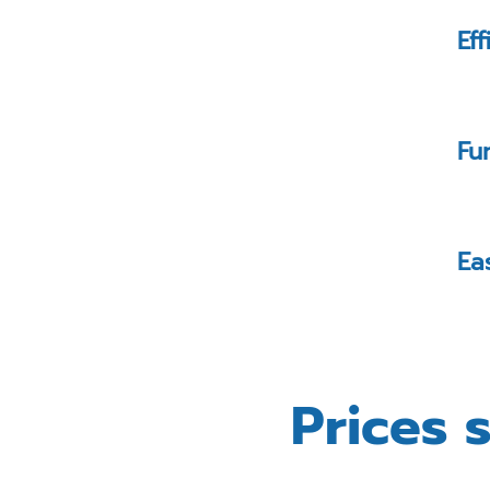
Ef
Fu
Ea
Prices 