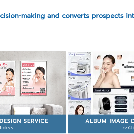
ecision-making and converts prospects in
DESIGN SERVICE
ALBUM IMAGE D
lick<<
>>Cl