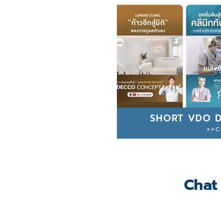
SHORT VDO D
>>C
Chat