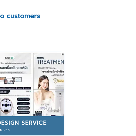
to customers
ESIGN SERVICE
ick<<