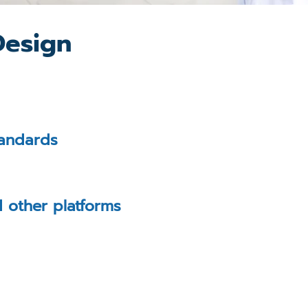
Design
standards
d other platforms