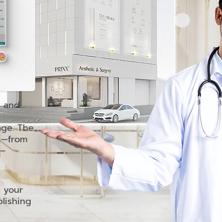
s and
age. The
ts—from
s—
 your
lishing