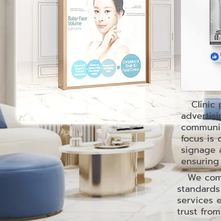
Clinic p
advertisi
communic
focus is 
signage a
ensuring
We commun
standards
services 
trust from