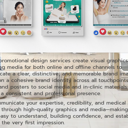
romotional design services create visual graphic
ng media for both online and offline channels to
ate a clear, distinctive, and memorable brand im
on a cohesive brand identity across all touchpoin
nd posters to social media and in-clinic material
 a consistent and professional presence.
icate your expertise, credibility, and medical
 through high-quality graphics and media—making
easy to understand, building confidence, and estab
 the very first impression.