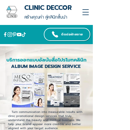
CLINIC DECCOR
สร้างคุณค่า สู่คลินิกชั้นนำ
ติดต่อฝ่ายขาย
บริการออกแบบอัลบัมสื่อโปรโมทคลินิก
ALBUM IMAGE DESIGN SERVICE
Turn communication into measurable results with
clinic promotional design services that truly
understand the beauty and medical business. We
help your brand appear more credible and better
aligned with your target audience.