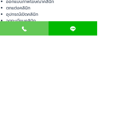
ออกแบบภาพโฆษณาคลินิก
ตกแต่งคลินิก
อุปกรณ์เปิดคลินิก
จดทะเบียนคลินิก
การตลาดคลินิก
บริหารคลินิก
พื้นที่เปิดคลินิก
product
อุปกรณ์ทางการแพทย์
วัสดุทางการแพทย์
เฟอร์นิเจอร์ทางการแพทย์
ผ้าคลุมเตียง
โคมไฟทางการแพทย์
ชุดยูนิฟอร์ม
Contact us
E-BOOK
คำนวณภาษีป้าย
เอกสารขออนุญาต
ค่าออกแบบตกแต่งคลินิก