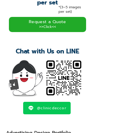
per set
*(3–5 images
per set)
Request a Quote
>>Click<<
Chat with Us on LINE
@clinicdeccor