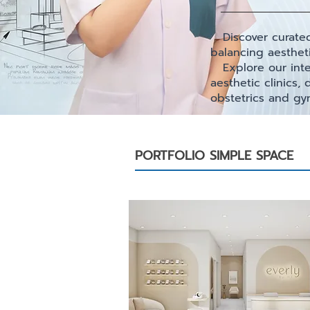
Discover curated 
balancing aestheti
Explore our interi
aesthetic clinics, 
obstetrics and gy
PORTFOLIO SIMPLE SPACE