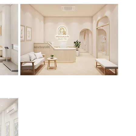
คลินิกบ้านหมอเด็ก
>>Click<<