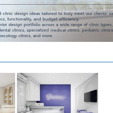
clinic design ideas tailored to truly meet our clients’ 
cs, functionality, and budget efficiency.
or design portfolio across a wide range of clinic types,
dental clinics, specialized medical clinics, pediatric clinics,
necology clinics, and more.