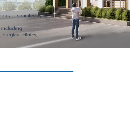
needs — seamlessly
 including
 surgical clinics,