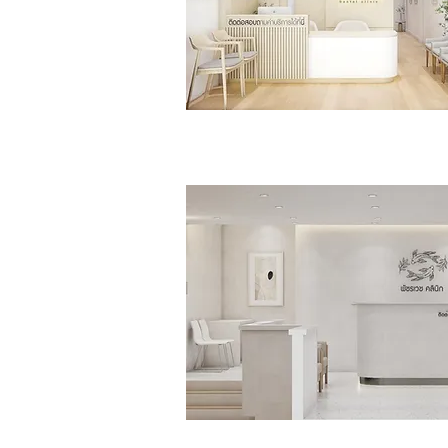
Sattahip Smail Dental Cli
>>Click<<
พัชรเวชคลินิก