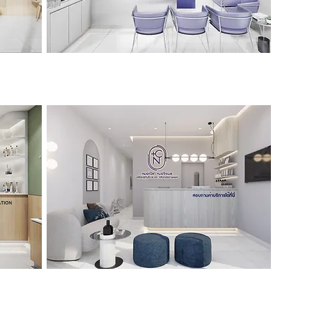
Univese Smile By หมอเค้ง
>>Click<<
หมอณิชา หมอจิรเมธ
>>Click<<