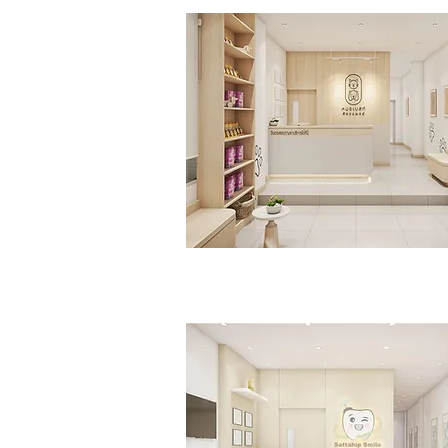
หมอเบสท์สัตวแพทย์
>>Click<<