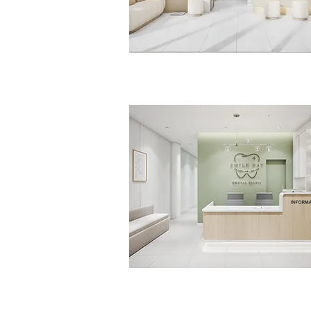
Everly Clinic
>>Click<<
Smile Day Dental Clinic
>>Click<<