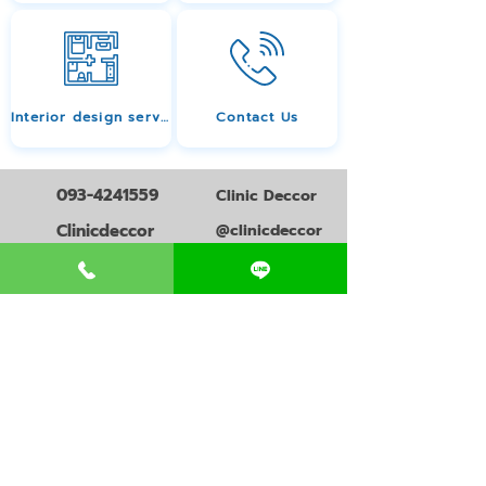
Interior design services
Contact Us
093-4241559
Clinic Deccor
Clinicdeccor
@clinicdeccor
all services
ความรู้การเปิดคลินิก
สินเชื่อเปิดคลินิก
วางแผนธุรกิจคลินิก
ออกแบบโลโก้คลินิก
ออกแบบคลินิก
ออกแบบภาพโฆษณาคลินิก
ตกแต่งคลินิก
อุปกรณ์เปิดคลินิก