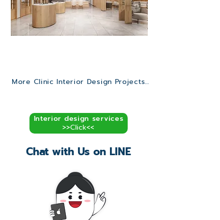
I&B (Eye & Aesthetics)
>>Click<<
More Clinic Interior Design Projects… >>
Interior design services
>>Click<<
Chat with Us on LINE