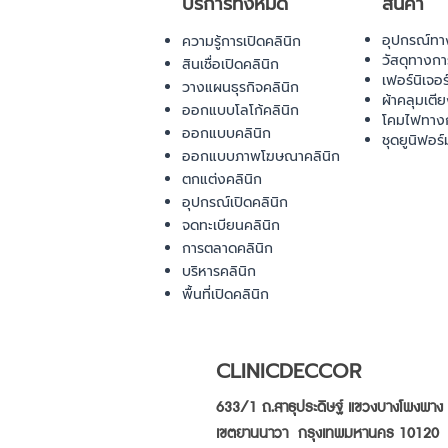
บริการทั้งหมด
สินค้า
อุปกรณ์ทา
ความรู้การเปิดคลินิก
วัสดุทางก
สินเชื่อเปิดคลินิก
เฟอร์นิเจอ
วางแผนธุรกิจคลินิก
ผ้าคลุมเตี
ออกแบบโลโก้คลินิก
โคมไฟทาง
ออกแบบคลินิก
ชุดยูนิฟอร์
ออกแบบภาพโฆษณาคลินิก
ตกแต่งคลินิก
อุปกรณ์เปิดคลินิก
จดทะเบียนคลินิก
การตลาดคลินิก
บริหารคลินิก
พื้นที่เปิดคลินิก
CLINICDECCOR
633/1 ถ.สาธุประดิษฐ์ แขวงบางโพงพาง
เขตยานนาวา กรุงเทพมหานคร 10120