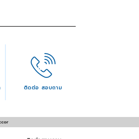
ก
ติดต่อ สอบถาม
ccor