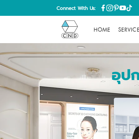
Connect With Us:
HOME
SERVIC
อุป