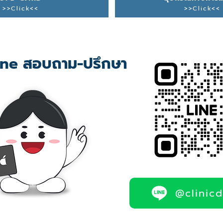
>>Click<<
>>Click<<
ne สอบถาม-ปรึกษา
@clinic