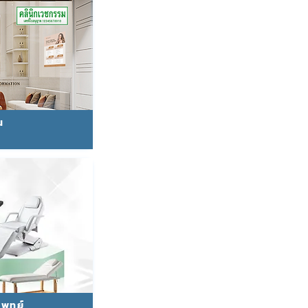
น
แพทย์