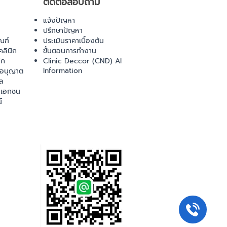
ติดต่อสอบถาม
แจ้งปัญหา
ปรึกษาปัญหา
ณฑ์
ประเมินราคาเบื้องต้น
ลินิก
ขั้นตอนการทำงาน
ิก
Clinic Deccor (CND) AI
Information
ออนุญาต
ล
เอกชน
์