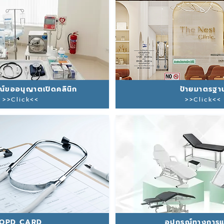
ณ์ขออนุญาตเปิดคลินิก
ป้ายมาตรฐา
>>Click<<
>>Click<<
OPD CARD
อุปกรณ์ทางการ