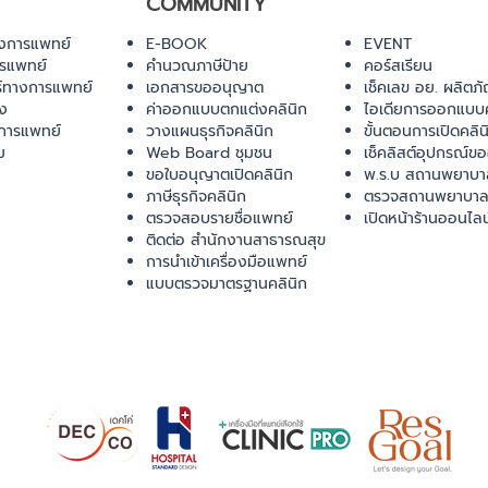
COMMUNITY
งการแพทย์
E-BOOK
EVENT
ารแพทย์
คำนวณภาษีป้าย
คอร์สเรียน
ร์ทางการแพทย์
เอกสารขออนุญาต
เช็คเลข อย. ผลิตภั
ยง
ค่าออกแบบตกแต่งคลินิก
ไอเดียการออกแบบค
การแพทย์
วางแผนธุรกิจคลินิก
ขั้นตอนการเปิดคลิน
ม
Web Board ชุมชน
เช็คลิสต์อุปกรณ์ข
ขอใบอนุญาตเปิดคลินิก
พ.ร.บ สถานพยาบา
ภาษีธุรกิจคลินิก
ตรวจสถานพยาบาล
ตรวจสอบรายชื่อแพทย์
เปิดหน้าร้านออนไลน
ติดต่อ สำนักงานสาธารณสุข
การนำเข้าเครื่องมือแพทย์
แบบตรวจมาตรฐานคลินิก